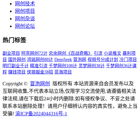
网创技术
网创项目
网创杂谈
网创论坛
热门标签
副业项目
阿亮网创72计
忠余网创《百战奇略》
引流
小说推文
暴利项
目
国外网创
鸿铭网创88计
DeepSeek
冒泡网
视频号分成计划
冷门项目
明灯副业千计
精准引流
千梦网创108计
灵梦网创38计
千梦网创36计课
程
赚钱项目
侠狼掘金38招
蓝海项目
Copyright ©
冒泡网创
版权所有 本站资源来自会员发布以及
互联网收集,不代表本站立场,仅限学习交流使用,请遵循相关法
律法规,请在下载后24小时内删除.如有侵权争议、不妥之处请
联系本站删除处理！请用户仔细辨认内容的真实性，避免上当
受骗!
渝ICP备2024044316号-1