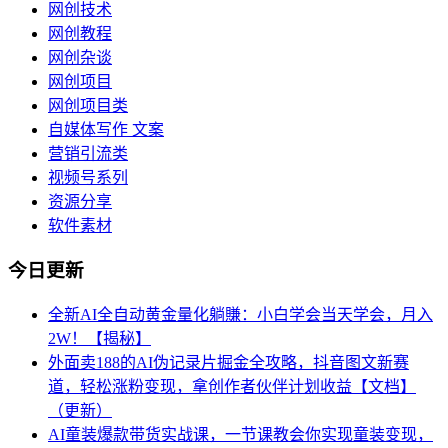
网创技术
网创教程
网创杂谈
网创项目
网创项目类
自媒体写作 文案
营销引流类
视频号系列
资源分享
软件素材
今日更新
全新AI全自动黄金量化躺賺：小白学会当天学会，月入
2W！【揭秘】
外面卖188的AI伪记录片掘金全攻略，抖音图文新赛
道，轻松涨粉变现，拿创作者伙伴计划收益【文档】
（更新）
AI童装爆款带货实战课，一节课教会你实现童装变现，