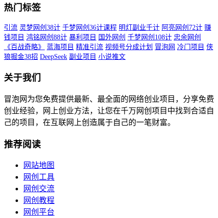
热门标签
引流
灵梦网创38计
千梦网创36计课程
明灯副业千计
阿亮网创72计
赚
钱项目
鸿铭网创88计
暴利项目
国外网创
千梦网创108计
忠余网创
《百战奇略》
蓝海项目
精准引流
视频号分成计划
冒泡网
冷门项目
侠
狼掘金38招
DeepSeek
副业项目
小说推文
关于我们
冒泡网为您免费提供最新、最全面的网络创业项目，分享免费
创业经验，网上创业方法，让您在千万网创项目中找到合适自
己的项目，在互联网上创造属于自己的一笔财富。
推荐阅读
网站地图
网创工具
网创交流
网创教程
网创平台