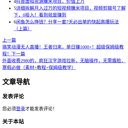
4
抖音虚拟资源賺米项目，价值上万
5
详细拆解月入过万的短视频賺米项目，视频剪辑号了解
下，0投入！看到就是赚到
6
闲鱼怎么挣钱？分享一套7天必出单的快起高爆玩法
（上篇）
上一篇
搞笑动漫无人直播！王者归来，单日赚1000+！超级保姆级教
程！
下一篇
外面收费2980的，疯狂汉字游戏拉新，无脑操作，无需露脸，
寒假必做（素材+教程+保姆级教学）
文章导航
发表评论
您必须
登录
才能发表评论！
关于本站