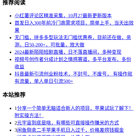
推荐阅读
小红薯评论区精准采集，10月27最新更新版本
首发日入300年前冷门高需求项目，简单上手，当天出效
果
无门槛，拼多多型玩法无门槛优惠卷，目前还在做，亲
测，日50-200+，可批量，放大做
2024最新陌陌短剧直播，日不落直播间，多种变现
视频号创作者分成计划之情感赛道，多平台发布，多份
收益
抖音最新引流创业粉技术，不封号、不废号， 有操作就
有流量，单人单日引流500+
本站推荐
1
分享一个简单无脑适合新人的项目，苹果试玩了解下！
附实操方法！
2
元宇宙到底是啥，有哪些可直接操作賺米的方式
3
闲鱼倒卖二手苹果手机日入过千，价格差捞钱掘金