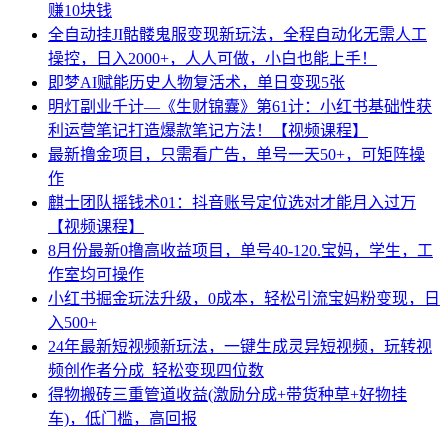
赚10块钱
全自动挂JI骷髅鬼服变现新玩法，全程自动化无需人工
操控，日入2000+，人人可做，小白也能上手！
即梦AI赋能历史人物复活术，单日变现5张
明灯副业千计—《生财锦囊》第61计：小红书基础性获
利运营笔记打造爆款笔记方法！【视频课程】
最新撸金项目，只需看广告，单号一天50+，可矩阵操
作
麒士团队摇钱术01：抖音账号定位选对才能月入过万
【视频课程】
8月份最新0撸高收益项目，单号40-120.宝妈，学生，工
作室均可操作
小红书掘金玩法升级，0成本，轻松引流宝妈粉变现，日
入500+
24年最新短视频新玩法，一键生成灵异短视频，玩转视
频创作者分成 轻松变现四位数
得物搬砖三重管道收益(激励分成+带货种草+好物挂
车)，低门槛，高回报