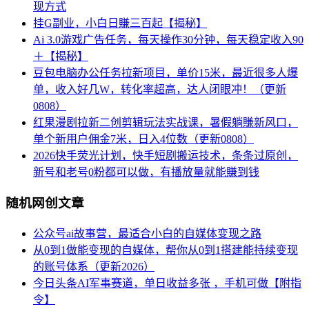
现方式
挂G副业，小白日賺三百起【揭秘】
Ai 3.0游戏广告任务，每天操作30分钟，每天稳定收入90
＋【揭秘】
豆包电脑办公任务拉新项目，单价15米，最近很多人爆
单，收入好几W，转化率超高，达人闭眼冲！（更新
0808）
红果漫剧拉新二创剪辑玩法实战课，暑假躺賺新风口，
单个新用户佣金7米，日入4位数（更新0808）
2026快手荧光计划，快手短剧搬运技术，条条过原创，
新号和老号0粉都可以做，有播放量就能賺到钱
随机网创文章
公众号ai故事营，最适合小白的自媒体变现之路
从0到1做能变现的自媒体，帮你从0到1搭建能持续变现
的账号体系（更新2026）
今日头条AI军事赛道，单日收益多张 ，手机可做【附指
令】