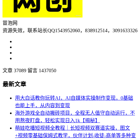
冒泡网
资源失效，联系站长QQ1543952060，838912514，3091633326
文章 37089
留言 1437050
最新文章
用大白话教你玩转AI，AI自媒体实操制作变现，0基础
也能上手，从内容到变现
海外游戏全自动搬砖项目，全程无人值守自动运行，不
用熬夜盯盘，轻松实现日入1k【揭秘】
萌娃吃播短视频全教程｜长短视频双赛道实操，图文
+视频零基础保姆式教学，伙伴计划-收徒-商单等多种变