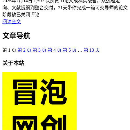
2026年7月14日
1,597 次浏览
AI论文成稿实战营，从选题定
向、文献提纲到整合交付，21天带你完成一篇可交导师的论文
阶段稿
已关闭评论
阅读全文
文章导航
第
1
页
第
2
页
第
3
页
第
4
页
第
5
页
…
第
13
页
关于本站