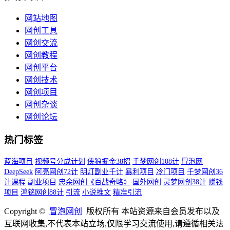
网站地图
网创工具
网创交流
网创教程
网创平台
网创技术
网创项目
网创杂谈
网创论坛
热门标签
蓝海项目
视频号分成计划
侠狼掘金38招
千梦网创108计
冒泡网
DeepSeek
阿亮网创72计
明灯副业千计
暴利项目
冷门项目
千梦网创36
计课程
副业项目
忠余网创《百战奇略》
国外网创
灵梦网创38计
赚钱
项目
鸿铭网创88计
引流
小说推文
精准引流
Copyright ©
冒泡网创
版权所有 本站资源来自会员发布以及
互联网收集,不代表本站立场,仅限学习交流使用,请遵循相关法