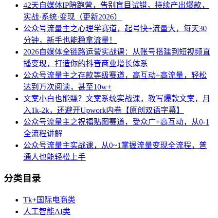
42天自媒体IP陪跑营，告别盲目试错，持续产出爆款，
实战·系统·变现（更新2026）
公众号流量主之心理学赛道，起号快+流量大，每天30
分钟，新手也能稳拿流量！
2026自媒体全链路运营实战课：从账号搭建到短视频直
播变现，打造你的抖音商业增长体系
公众号流量主之存款等级赛道，高互动+高流量，轻松
达到万次阅读，甚至10w+
文案小白也能賺？文案系统实战课，教写爆款文案，月
入1k-2k，还避开Upwork内卷【原创双语字幕】
公众号流量主之祝福贴图赛道，受众广+高互动，从0-1
全流程讲解
公众号流量主实战课，从0~1掌握流量变现全流程，普
通人也能轻松上手
分类目录
Tk+国际电商类
人工智能AI类