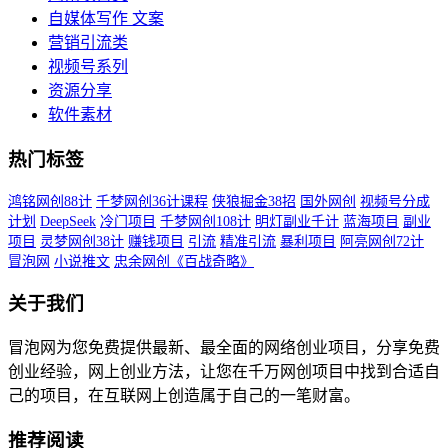
自媒体写作 文案
营销引流类
视频号系列
资源分享
软件素材
热门标签
鸿铭网创88计
千梦网创36计课程
侠狼掘金38招
国外网创
视频号分成
计划
DeepSeek
冷门项目
千梦网创108计
明灯副业千计
蓝海项目
副业
项目
灵梦网创38计
赚钱项目
引流
精准引流
暴利项目
阿亮网创72计
冒泡网
小说推文
忠余网创《百战奇略》
关于我们
冒泡网为您免费提供最新、最全面的网络创业项目，分享免费
创业经验，网上创业方法，让您在千万网创项目中找到合适自
己的项目，在互联网上创造属于自己的一笔财富。
推荐阅读