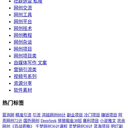
社群运营 私域
网创交流
网创工具
网创平台
网创技术
网创教程
网创杂谈
网创项目
网创项目类
自媒体写作 文案
营销引流类
视频号系列
资源分享
软件素材
热门标签
冒泡网
精准引流
引流
鸿铭网创88计
副业项目
冷门项目
赚钱项目
阿
亮网创72计
国外网创
DeepSeek
侠狼掘金38招
暴利项目
小说推文
忠余
网创《百战奇略》
千梦网创36计课程
灵梦网创38计
蓝海项目
明灯副