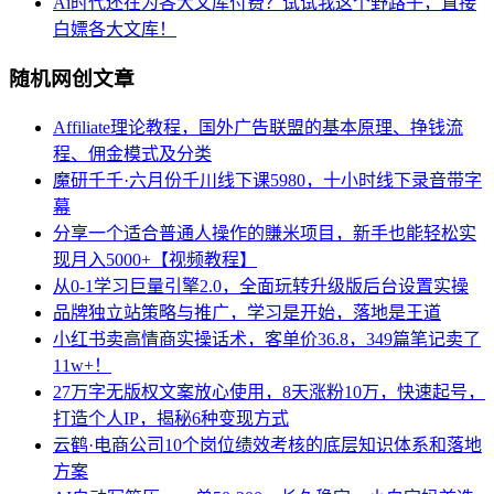
Ai时代还在为各大文库付费？试试我这个野路子，直接
白嫖各大文库！
随机网创文章
Affiliate理论教程，国外广告联盟的基本原理、挣钱流
程、佣金模式及分类
魔研千千·六月份千川线下课5980，十小时线下录音带字
幕
分享一个适合普通人操作的賺米项目，新手也能轻松实
现月入5000+【视频教程】
从0-1学习巨量引擎2.0，全面玩转升级版后台设置实操
品牌独立站策略与推广，学习是开始，落地是王道
小红书卖高情商实操话术，客单价36.8，349篇笔记卖了
11w+！
27万字无版权文案放心使用，8天涨粉10万，快速起号，
打造个人IP，揭秘6种变现方式
云鹤·电商公司10个岗位绩效考核的底层知识体系和落地
方案