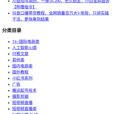
AI自动写简历，一单50-200，长久稳定，小白宝妈首选
【附赠指令】
抖音口播带货教程，全网销量百万大V亲授，只讲实操
干活，更快拿到结果
分类目录
Tk+国际电商类
人工智能AI类
付费文章
其他类
国内电商类
国外教程
小红书系列
广告
搬运起号技术
摄影剪辑
短视频直播
短视频直播类