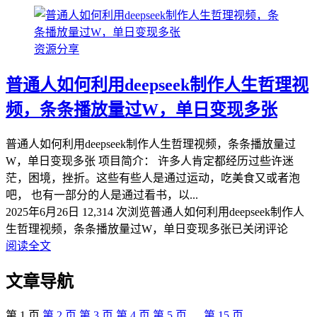
资源分享
普通人如何利用deepseek制作人生哲理视
频，条条播放量过W，单日变现多张
普通人如何利用deepseek制作人生哲理视频，条条播放量过
W，单日变现多张 项目简介： 许多人肯定都经历过些许迷
茫，困境，挫折。这些有些人是通过运动，吃美食又或者泡
吧， 也有一部分的人是通过看书，以...
2025年6月26日
12,314 次浏览
普通人如何利用deepseek制作人
生哲理视频，条条播放量过W，单日变现多张
已关闭评论
阅读全文
文章导航
第
1
页
第
2
页
第
3
页
第
4
页
第
5
页
…
第
15
页