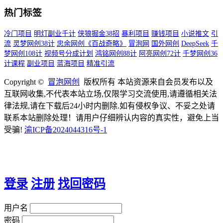
热门标签
冷门项目
明灯副业千计
侠狼掘金38招
暴利项目
赚钱项目
小说推文
引
流
灵梦网创38计
忠余网创《百战奇略》
冒泡网
国外网创
DeepSeek
千
梦网创108计
视频号分成计划
鸿铭网创88计
阿亮网创72计
千梦网创36
计课程
副业项目
蓝海项目
精准引流
Copyright ©
冒泡网创
版权所有 本站资源来自会员发布以及
互联网收集,不代表本站立场,仅限学习交流使用,请遵循相关法
律法规,请在下载后24小时内删除.如有侵权争议、不妥之处请
联系本站删除处理！请用户仔细辨认内容的真实性，避免上当
受骗!
渝ICP备2024044316号-1
登录
注册
找回密码
用户名
密码