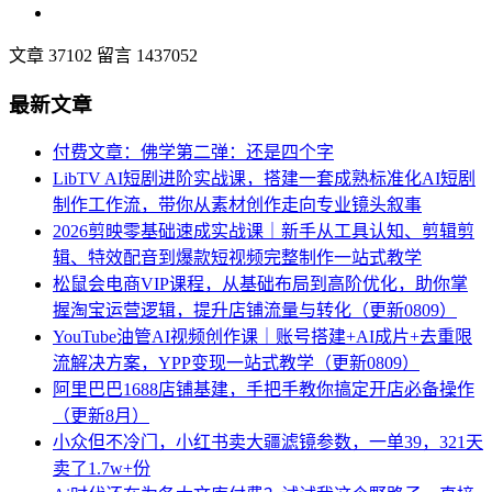
文章 37102
留言 1437052
最新文章
付费文章：佛学第二弹：还是四个字
LibTV AI短剧进阶实战课，搭建一套成熟标准化AI短剧
制作工作流，带你从素材创作走向专业镜头叙事
2026剪映零基础速成实战课｜新手从工具认知、剪辑剪
辑、特效配音到爆款短视频完整制作一站式教学
松鼠会电商VIP课程，从基础布局到高阶优化，助你掌
握淘宝运营逻辑，提升店铺流量与转化（更新0809）
YouTube油管AI视频创作课｜账号搭建+AI成片+去重限
流解决方案，YPP变现一站式教学（更新0809）
阿里巴巴1688店铺基建，手把手教你搞定开店必备操作
（更新8月）
小众但不冷门，小红书卖大疆滤镜参数，一单39，321天
卖了1.7w+份