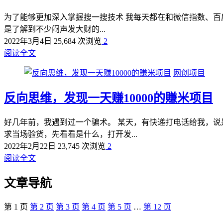
为了能够更加深入掌握搜一搜技术 我每天都在和微信指数、百度
是了解到不少闷声发大财的...
2022年3月4日
25,684 次浏览
2
阅读全文
网创项目
反向思维，发现一天赚10000的賺米项目
好几年前，我遇到过一个骗术。 某天，有快递打电话给我，说
求当场验货，先看看是什么，打开发...
2022年2月22日
23,745 次浏览
2
阅读全文
文章导航
第
1
页
第
2
页
第
3
页
第
4
页
第
5
页
…
第
12
页