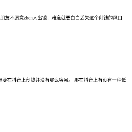
友不愿意zhen人出镜，难道就要白白丢失这个创钱的风口
‬‬想要在抖音上创钱并没有那么容易。 那在抖音上有没有一种低