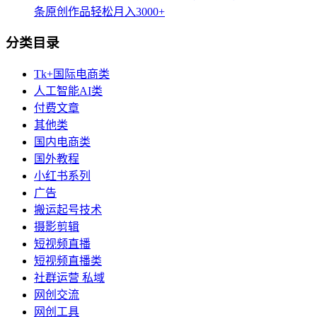
条原创作品轻松月入3000+
分类目录
Tk+国际电商类
人工智能AI类
付费文章
其他类
国内电商类
国外教程
小红书系列
广告
搬运起号技术
摄影剪辑
短视频直播
短视频直播类
社群运营 私域
网创交流
网创工具