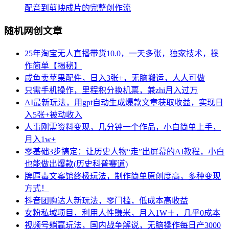
配音到剪映成片的完整创作流
随机网创文章
25年淘宝无人直播带货10.0，一天多张，独家技术，操
作简单【揭秘】
咸鱼卖苹果配件，日入3张+，无脑搬运，人人可做
只需手机操作，里程积分换机票，兼zhi月入过万
AI最新玩法，用gpt自动生成爆款文章获取收益，实现日
入5张+被动收入
人事刚需资料变现，几分钟一个作品，小白简单上手，
月入1w+
零基础3步搞定：让历史人物“走”出屏幕的AI教程，小白
也能做出爆款(历史科普赛道)
牌匾毒文案馆终极玩法，制作简单原创度高，多种变现
方式！
抖音团购达人新玩法，零门槛，低成本高收益
女粉私域项目，利用人性賺米，月入1W＋，几乎0成本
视频号躺赢玩法，国内战争解说，无脑操作每日产3000