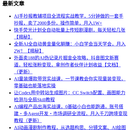
最新文章
AI手抄报教辅项目全流程实战教学，5分钟做的一套手
抄报，卖了2000多份，操作简单，月入1W+
快手荧光计划全自动批量上传短剧漫剧，每天轻松几张
【揭秘】
全新AI全自动黄金量化躺賺：小白学会当天学会，月入
2W！【揭秘】
外面卖188的AI伪记录片掘金全攻略，抖音图文新赛
道，轻松涨粉变现，拿创作者伙伴计划收益【文档】
（更新）
AI童装爆款带货实战课，一节课教会你实现童装变现，
零基础也能落地实操
让Codex用中转站生成图片：CC Switch配置、画图能力
检测与全局Skill教程
AI编程产品出海实战课，0基础小白也能跑通，账号搭
建・多Agent开发・市场调研全流程，月入千刀跨境变现
教程（更新）
AI动画漫剧制作教程，从选题构思、分镜文案、AI绘图