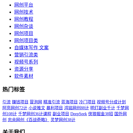
网创平台
网创技术
网创教程
网创杂谈
网创项目
网创项目类
自媒体写作 文案
营销引流类
视频号系列
资源分享
软件素材
热门标签
引流
赚钱项目
冒泡网
精准引流
蓝海项目
冷门项目
视频号分成计划
阿亮网创72计
小说推文
暴利项目
鸿铭网创88计
明灯副业千计
千梦网
创108计
千梦网创36计课程
副业项目
DeepSeek
侠狼掘金38招
国外网
创
忠余网创《百战奇略》
灵梦网创38计
关于我们