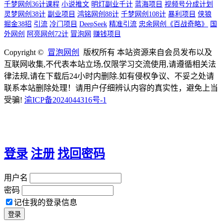
千梦网创36计课程
小说推文
明灯副业千计
蓝海项目
视频号分成计划
灵梦网创38计
副业项目
鸿铭网创88计
千梦网创108计
暴利项目
侠狼
掘金38招
引流
冷门项目
DeepSeek
精准引流
忠余网创《百战奇略》
国
外网创
阿亮网创72计
冒泡网
赚钱项目
Copyright ©
冒泡网创
版权所有 本站资源来自会员发布以及
互联网收集,不代表本站立场,仅限学习交流使用,请遵循相关法
律法规,请在下载后24小时内删除.如有侵权争议、不妥之处请
联系本站删除处理！请用户仔细辨认内容的真实性，避免上当
受骗!
渝ICP备2024044316号-1
登录
注册
找回密码
用户名
密码
记住我的登录信息