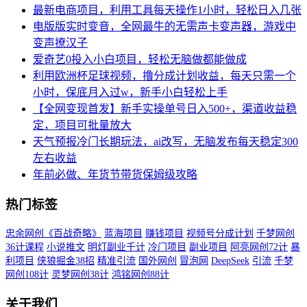
最新电商项目，利用工具每天操作1小时，轻松日入几张
电版版实时变音，全网最牛的无需声卡变声器，游戏中
变声撩汉子
爱奇艺0投入小白项目，轻松无脑做都能做成
利用欧洲杯足球视频，撸分成计划收益，每天只需一个
小时，保底月入过w，新手小白轻松上手
【全网变现首发】新手实操单号日入500+，渠道收益稳
定，项目可批量放大
天气预报冷门长期玩法，ai改写，无脑发布每天稳定300
左右收益
年前必做、年货节带货保姆级攻略
热门标签
忠余网创《百战奇略》
蓝海项目
赚钱项目
视频号分成计划
千梦网创
36计课程
小说推文
明灯副业千计
冷门项目
副业项目
阿亮网创72计
暴
利项目
侠狼掘金38招
精准引流
国外网创
冒泡网
DeepSeek
引流
千梦
网创108计
灵梦网创38计
鸿铭网创88计
关于我们