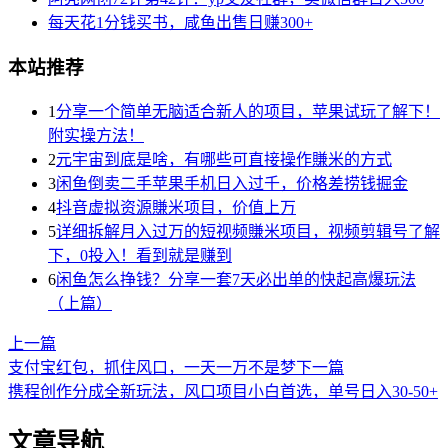
每天花1分钱买书，咸鱼出售日赚300+
本站推荐
1
分享一个简单无脑适合新人的项目，苹果试玩了解下！
附实操方法！
2
元宇宙到底是啥，有哪些可直接操作賺米的方式
3
闲鱼倒卖二手苹果手机日入过千，价格差捞钱掘金
4
抖音虚拟资源賺米项目，价值上万
5
详细拆解月入过万的短视频賺米项目，视频剪辑号了解
下，0投入！看到就是赚到
6
闲鱼怎么挣钱？分享一套7天必出单的快起高爆玩法
（上篇）
上一篇
支付宝红包，抓住风口，一天一万不是梦
下一篇
携程创作分成全新玩法，风口项目小白首选，单号日入30-50+
文章导航