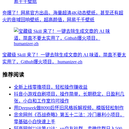
夯爆了！网易官方出品，海量超清4K动态壁纸，甚至还有超
火的音域回响壁纸，超高颜值，网易千千壁纸
宝藏级 Skill 来了！一键去除生成文章的 AI 味道，简直不要太
实用了，Github爆火项目， humanizer-zh
推荐阅读
全新上线零撸项目，轻松操作赚收益
抖音小游戏自刷项目，操作简单，长期稳定，日盈利几
张，小白和工作室均可操作
用Deepseek做8090后怀旧风格拆解视频，模版轻松制作
忠余网创《百战奇略》第五十二法：冷门暴利小项目，
零基础小白快速上手
阿亮网创72计第42计：yp交友社群，卖微信群日入500