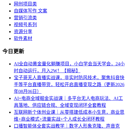
网创项目类
自媒体写作 文案
营销引流类
视频号系列
资源分享
软件素材
今日更新
AI全自动黄金量化躺賺项目，小白学会当天学会，24小
时自动运行，月入2W！【揭秘】
宝子哥无人直播实战课，非实时防风技术，聚焦抖音快
手等平台直播带货，轻松开启直播变现之路（更新2026
年08月06日）
AI+电商全域掘金实战课｜多平台无人电商玩法、AI工
具落地、供应链合规、全域变现闭环全套教程
互联网新个体创业课｜从零搭建低成本小生意，商业思
维+商业模式+流量实战+个人成长全闭环教程
口播智能体全套实战教学｜数字人形象克隆、声音克