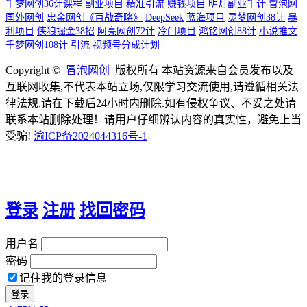
千梦网创36计课程
副业项目
精准引流
赚钱项目
明灯副业千计
冒泡网
国外网创
忠余网创《百战奇略》
DeepSeek
蓝海项目
灵梦网创38计
暴
利项目
侠狼掘金38招
阿亮网创72计
冷门项目
鸿铭网创88计
小说推文
千梦网创108计
引流
视频号分成计划
Copyright ©
冒泡网创
版权所有 本站资源来自会员发布以及
互联网收集,不代表本站立场,仅限学习交流使用,请遵循相关法
律法规,请在下载后24小时内删除.如有侵权争议、不妥之处请
联系本站删除处理！请用户仔细辨认内容的真实性，避免上当
受骗!
渝ICP备2024044316号-1
登录
注册
找回密码
用户名
密码
记住我的登录信息