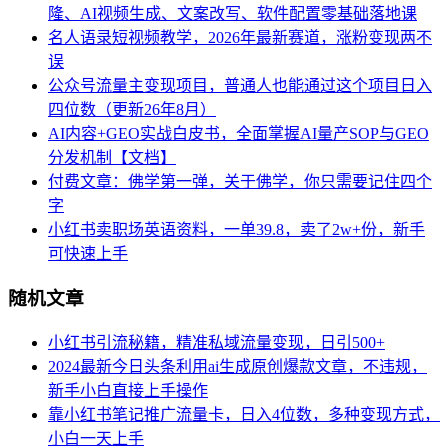
隆、AI视频生成、文案改写、软件配置零基础落地课
名人语录短视频教学，2026年最新赛道，涨粉变现两不
误
公众号流量主变现项目，普通人也能通过这个项目日入
四位数（更新26年8月）
AI内容+GEO实战白皮书，全面掌握AI量产SOP与GEO
分发机制【文档】
付费文章：佛学第一弹，关于佛学，你只需要记住四个
字
小红书卖职场英语资料，一单39.8，卖了2w+份，新手
可快速上手
随机文章
小红书引流秘籍，精准私域流量变现，日引500+
2024最新今日头条利用ai生成原创爆款文章，不违规，
新手小白直接上手操作
靠小红书笔记推广流量卡，日入4位数，多种变现方式，
小白一天上手