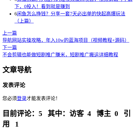
下，0投入！看到就是赚到
6
闲鱼怎么挣钱？分享一套7天必出单的快起高爆玩法
（上篇）
上一篇
导航网站实操攻略，年入10w的蓝海项目（视频教程+源码）
下一篇
不会剪辑也能做短剧推广賺米，短剧推广搬运详细教程
文章导航
发表评论
您必须
登录
才能发表评论！
目前评论：5 其中：访客 4 博主 0 引
用 1