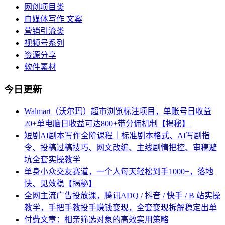
网创项目类
自媒体写作 文案
营销引流类
视频号系列
资源分享
软件素材
今日更新
Walmart（沃尔玛）超市浏览标注项目，单账号日收益
20+单电脑日收益可达800+带分佣机制【揭秘】
短剧AI剧本写作全阶课程｜标准剧本格式、AI写剧指
令、投稿过稿技巧、网文改编、主线剧情把控、审稿避
坑全套实操教学
单身小众交友赛道，一个人每天轻松到手1000+，落地
快、见效稳【揭秘】
全网主流广告投放课，腾讯ADQ / 抖音 / 快手 / B 站实操
教学，手把手教投手赚钱变现，全套变现拆解稳定出单
付费文章：相亲筛选对象的高效实用策略