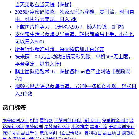
当天见收益当天提【揭秘】
2025财富密码揭晓：独家AI代写秘籍，零引流，时间自
由，纯执行力变现，日入5张
下载图片挣美刀，1天收入90刀，懒人捡钱，0门槛
支付宝生活号蓝海灵异赛道，轻松简单易上手，小白也
可以日入500+
所有行业精准引流，每天微信加几百好友
快来薅！0.1元自动微信提现秒到账，单机50+无上限，
平台稳定，抓紧入场!
麒士团队摇钱术16：揭秘各种hei色产业网站【视频课
程】
视频号励志语录蓝海赛道，5分钟一条原创视频，轻松日
入3位数
热门标签
阿亮网创72计
引流
冒泡网
千梦网创108计
冷门项目
侠狼掘金38招
鸿
铭网创88计
国外网创
灵梦网创38计
小说推文
精准引流
千梦网创36计
课程
明灯副业千计
忠余网创《百战奇略》
暴利项目
副业项目
赚钱项