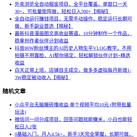
外卖浏览全自动掘金项目，全平台覆盖，单窗口一天
30+，可批量矩阵做，轻松日入500+【揭秘】
全自动运行賺钱项目，无需手动操作，稳定运行长期可
做，新手副业首选【揭秘】
最新抖音漫画图文高收益赛道，10分钟制作一个作品，
稳拿创作者伙伴计划收益
抖音80W粉丝博主的AI历史人物生平VLOG教学，不用
拍摄不用露脸，AI帮你搞定，轻松解锁伙伴计划+精选
收益
白天正常上班，店铺自主成交，做多多虚拟每月新增1-
3W稳定被动收入【揭秘】
随机文章
小众平台无脑搬砖撸收益 单个视频平均10元 (附带批量
玩法)
微信问一问分成项目，回答问题就能賺米，小白也能轻
松日入2张
0基础入门，月入4.5k+，新手3天完全掌握，长期可做，