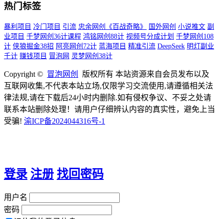
热门标签
暴利项目
冷门项目
引流
忠余网创《百战奇略》
国外网创
小说推文
副
业项目
千梦网创36计课程
鸿铭网创88计
视频号分成计划
千梦网创108
计
侠狼掘金38招
阿亮网创72计
蓝海项目
精准引流
DeepSeek
明灯副业
千计
赚钱项目
冒泡网
灵梦网创38计
Copyright ©
冒泡网创
版权所有 本站资源来自会员发布以及
互联网收集,不代表本站立场,仅限学习交流使用,请遵循相关法
律法规,请在下载后24小时内删除.如有侵权争议、不妥之处请
联系本站删除处理！请用户仔细辨认内容的真实性，避免上当
受骗!
渝ICP备2024044316号-1
登录
注册
找回密码
用户名
密码