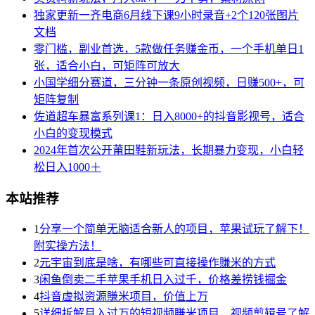
独家更新一齐电商6月线下课9小时录音+2个120张图片
文档
零门槛，副业首选，5款做任务赚金币，一个手机单日1
张，适合小白，可矩阵可放大
小国学细分赛道，三分钟一条原创视频，日赚500+，可
矩阵复制
佐道超车暴富系列课1：日入8000+的抖音影视号，适合
小白的变现模式
2024年首次公开莆田鞋新玩法，长期暴力变现，小白轻
松日入1000＋
本站推荐
1
分享一个简单无脑适合新人的项目，苹果试玩了解下！
附实操方法！
2
元宇宙到底是啥，有哪些可直接操作賺米的方式
3
闲鱼倒卖二手苹果手机日入过千，价格差捞钱掘金
4
抖音虚拟资源賺米项目，价值上万
5
详细拆解月入过万的短视频賺米项目，视频剪辑号了解