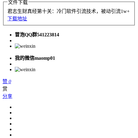
文件下载
君志生财真经第十关：冷门软件引流技术，被动引流1w+
下载地址
冒泡QQ群541223814
我的微信maomp01
赞
0
赏
分享