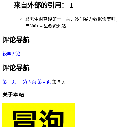
来自外部的引用： 1
君志生财真经第十一关：冷门暴力数据恢复师，一
单300+ – 皇叔资源站
评论导航
较早评论
评论导航
第
1
页
…
第
3
页
第
4
页
第
5
页
关于本站