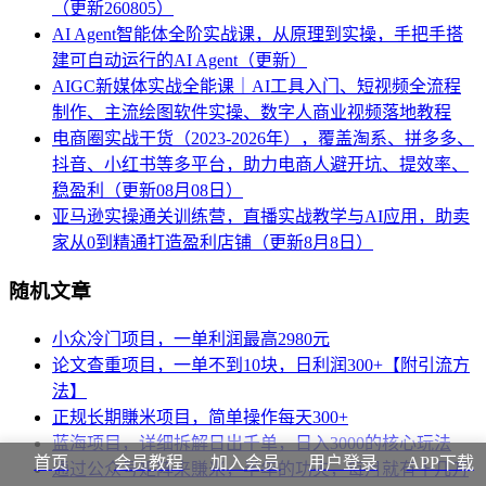
（更新260805）
AI Agent智能体全阶实战课，从原理到实操，手把手搭
建可自动运行的AI Agent（更新）
AIGC新媒体实战全能课｜AI工具入门、短视频全流程
制作、主流绘图软件实操、数字人商业视频落地教程
电商圈实战干货（2023-2026年），覆盖淘系、拼多多、
抖音、小红书等多平台，助力电商人避开坑、提效率、
稳盈利（更新08月08日）
亚马逊实操通关训练营，直播实战教学与AI应用，助卖
家从0到精通打造盈利店铺（更新8月8日）
随机文章
小众冷门项目，一单利润最高2980元
论文查重项目，一单不到10块，日利润300+【附引流方
法】
正规长期賺米项目，简单操作每天300+
蓝海项目，详细拆解日出千单，日入3000的核心玩法
首页
会员教程
加入会员
用户登录
APP下载
通过公众号矩阵来賺米，半年的功夫，每月就有十几万