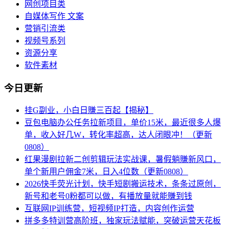
网创项目类
自媒体写作 文案
营销引流类
视频号系列
资源分享
软件素材
今日更新
挂G副业，小白日賺三百起【揭秘】
豆包电脑办公任务拉新项目，单价15米，最近很多人爆
单，收入好几W，转化率超高，达人闭眼冲！（更新
0808）
红果漫剧拉新二创剪辑玩法实战课，暑假躺賺新风口，
单个新用户佣金7米，日入4位数（更新0808）
2026快手荧光计划，快手短剧搬运技术，条条过原创，
新号和老号0粉都可以做，有播放量就能賺到钱
互联网IP训练营，短视频IP打造，内容创作运营
拼多多特训营高阶班，独家玩法赋能，突破运营天花板