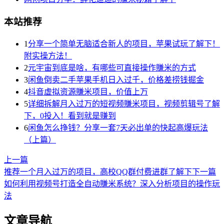
本站推荐
1
分享一个简单无脑适合新人的项目，苹果试玩了解下！
附实操方法！
2
元宇宙到底是啥，有哪些可直接操作賺米的方式
3
闲鱼倒卖二手苹果手机日入过千，价格差捞钱掘金
4
抖音虚拟资源賺米项目，价值上万
5
详细拆解月入过万的短视频賺米项目，视频剪辑号了解
下，0投入！看到就是赚到
6
闲鱼怎么挣钱？分享一套7天必出单的快起高爆玩法
（上篇）
上一篇
推荐一个月入过万的项目，高校QQ群付费进群了解下
下一篇
如何利用视频号打造全自动賺米系统？深入分析项目的操作玩
法
文章导航