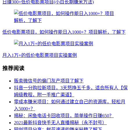
日赚300+低价电影票项目(小白长期賺米方法)
低价电影票项目，如何操作能日入1000+？项目解析，了解下
月入1万+的低价电影票项目实操案例
推荐阅读
贩卖微信号的偏门灰产项目了解下
抖音一分购拉新项目，3天怒挣五千多，适合所有人【保
姆级教程，附一手推广渠道】
零成本賺米项目：如何通过建立自己的资源库，轻松月
入5000+？
揭秘：闲鱼电话卡回收项目，简单操作日赚650？
2021最新抖音快手无人直播揭秘（永不封号）
网创项目分享：鲜花速递的賺米秘籍了解下