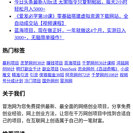
今日头条最新AI玩法 无需指令只复制粘贴，每天2小时
轻松月入5000+
《爱发必学第18课》零基础搭建虚拟资源下载网站，全
自动成交站【视频课程】
蓝海项目，现在做正好，一年就做这4个月，实测日入
3000+，无脑简单操作！
热门标签
暴利项目
灵梦网创38计
赚钱项目
蓝海项目
千梦网创36计课程
鸿铭网
创88计
明灯副业千计
副业项目
DeepSeek
忠余网创《百战奇略》
小说
推文
精准引流
引流
侠狼掘金38招
阿亮网创72计
千梦网创108计
视频
号分成计划
冷门项目
国外网创
冒泡网
关于我们
冒泡网为您免费提供最新、最全面的网络创业项目，分享免费
创业经验，网上创业方法，让您在千万网创项目中找到合适自
己的项目，在互联网上创造属于自己的一笔财富。