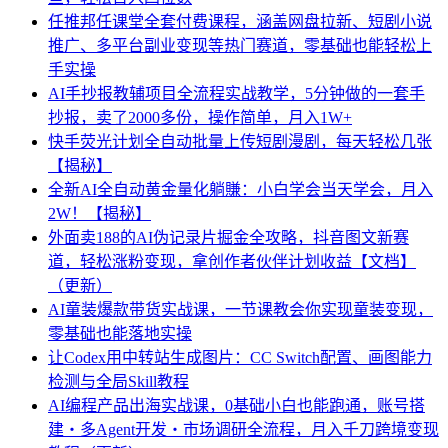
任推邦任课堂全套付费课程，涵盖网盘拉新、短剧小说
推广、多平台副业变现等热门赛道，零基础也能轻松上
手实操
AI手抄报教辅项目全流程实战教学，5分钟做的一套手
抄报，卖了2000多份，操作简单，月入1W+
快手荧光计划全自动批量上传短剧漫剧，每天轻松几张
【揭秘】
全新AI全自动黄金量化躺賺：小白学会当天学会，月入
2W！【揭秘】
外面卖188的AI伪记录片掘金全攻略，抖音图文新赛
道，轻松涨粉变现，拿创作者伙伴计划收益【文档】
（更新）
AI童装爆款带货实战课，一节课教会你实现童装变现，
零基础也能落地实操
让Codex用中转站生成图片：CC Switch配置、画图能力
检测与全局Skill教程
AI编程产品出海实战课，0基础小白也能跑通，账号搭
建・多Agent开发・市场调研全流程，月入千刀跨境变现