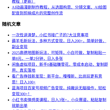
教程（更新）
AI动画漫剧制作教程，从选题构思、分镜文案、AI绘图
配音到剪映成片的完整创作流
随机文章
一次性讲清楚，小红书接广子的7大注意事项
薅羊毛新玩法，多种方式变现，日入200+，简单好做，
副业变现
2025高德地图新玩法，可矩阵，小白可做，复制粘贴一
单8元，一单2分钟，日入多张
闲鱼虚拟项目，新手0基础賺零花，零成本启动，复制即
用，真实落地
看广告挣钱新发现：新平台，嘎嘎新，比尚玩更有意
思！日入100+
蓝海项目百家号视频广告变现，纯搬运无脑操作，轻松
变现300+！
小红书卖情感类课程，日入3张+，小众赛道，粘贴复制
就能出单