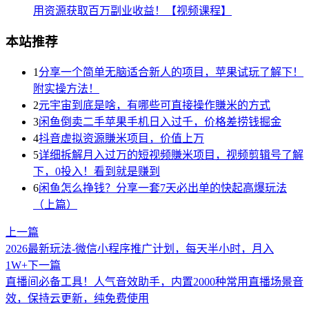
用资源获取百万副业收益！【视频课程】
本站推荐
1
分享一个简单无脑适合新人的项目，苹果试玩了解下！
附实操方法！
2
元宇宙到底是啥，有哪些可直接操作賺米的方式
3
闲鱼倒卖二手苹果手机日入过千，价格差捞钱掘金
4
抖音虚拟资源賺米项目，价值上万
5
详细拆解月入过万的短视频賺米项目，视频剪辑号了解
下，0投入！看到就是赚到
6
闲鱼怎么挣钱？分享一套7天必出单的快起高爆玩法
（上篇）
上一篇
2026最新玩法-微信小程序推广计划，每天半小时，月入
1W+
下一篇
直播间必备工具！人气音效助手，内置2000种常用直播场景音
效，保持云更新，纯免费使用