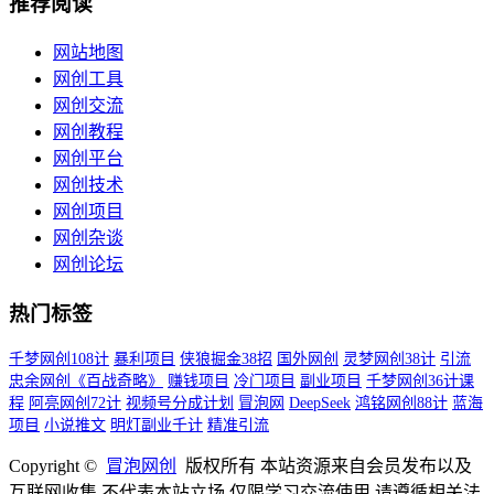
推荐阅读
网站地图
网创工具
网创交流
网创教程
网创平台
网创技术
网创项目
网创杂谈
网创论坛
热门标签
千梦网创108计
暴利项目
侠狼掘金38招
国外网创
灵梦网创38计
引流
忠余网创《百战奇略》
赚钱项目
冷门项目
副业项目
千梦网创36计课
程
阿亮网创72计
视频号分成计划
冒泡网
DeepSeek
鸿铭网创88计
蓝海
项目
小说推文
明灯副业千计
精准引流
Copyright ©
冒泡网创
版权所有 本站资源来自会员发布以及
互联网收集,不代表本站立场,仅限学习交流使用,请遵循相关法