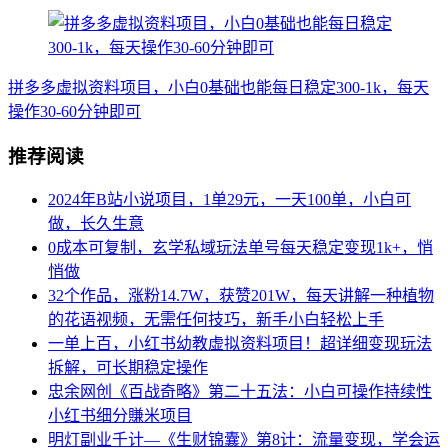
拼多多虚拟资料项目，小白0基础也能每日稳定300-1k，每天
操作30-60分钟即可
推荐阅读
2024年B站小说项目，1单29元，一天100单，小白可
做，长久生意
0成本可复制，玄学私域玩法单号每天稳定变现1k+，悄
悄做
32个作品，涨粉14.7W，获赞201W，每天讲解一种植物
的花语视频，无需任何技巧，新手小白轻松上手
一单上百，小红书幼教虚拟资料项目！超详细变现玩法
拆解，可长期稳定操作
忠余网创《百战奇略》第二十五法：小白可操作持续性
小红书细分賺米项目
明灯副业千计—《生财锦囊》第8计：流量变现，学会运