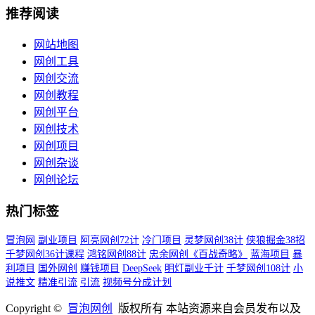
推荐阅读
网站地图
网创工具
网创交流
网创教程
网创平台
网创技术
网创项目
网创杂谈
网创论坛
热门标签
冒泡网
副业项目
阿亮网创72计
冷门项目
灵梦网创38计
侠狼掘金38招
千梦网创36计课程
鸿铭网创88计
忠余网创《百战奇略》
蓝海项目
暴
利项目
国外网创
赚钱项目
DeepSeek
明灯副业千计
千梦网创108计
小
说推文
精准引流
引流
视频号分成计划
Copyright ©
冒泡网创
版权所有 本站资源来自会员发布以及