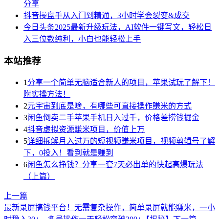
分享
抖音操盘手从入门到精通，3小时学会裂变&成交
今日头条2025最新升级玩法，AI软件一键写文，轻松日
入三位数纯利，小白也能轻松上手
本站推荐
1
分享一个简单无脑适合新人的项目，苹果试玩了解下！
附实操方法！
2
元宇宙到底是啥，有哪些可直接操作賺米的方式
3
闲鱼倒卖二手苹果手机日入过千，价格差捞钱掘金
4
抖音虚拟资源賺米项目，价值上万
5
详细拆解月入过万的短视频賺米项目，视频剪辑号了解
下，0投入！看到就是赚到
6
闲鱼怎么挣钱？分享一套7天必出单的快起高爆玩法
（上篇）
上一篇
最新录屏搞钱平台！无需复杂操作，简单录屏就能賺米，一小