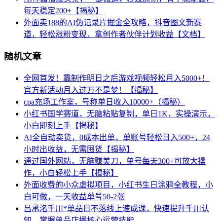
每天稳定200+【揭秘】
外面卖188的AI伪记录片掘金全攻略，抖音图文新赛
道，轻松涨粉变现，拿创作者伙伴计划收益【文档】
随机文章
全网首发！靠制作明日之后游戏视频轻松月入5000+！
官方新活动月入过万不是梦！【揭秘】
cpa充场工作室，号称单日收入10000+（揭秘）
小红书国学赛道，无脑粘贴复制，单日1K，实操演示，
小白即刻上手【揭秘】
AI全自动卖货，0成本出单，单账号轻松日入500+，24
小时出收益，无需囤货【揭秘】
通过国外网站，无脑赚美刀，单号每天300+可放大操
作，小白轻松上手【揭秘】
外面收费的小众虚拟项目，小红书生日涂鸦全教程，小
白可做，一天收益单号50-2张
吕承洺千川*单品日不落线上速成课，快速提升千川认
知，掌握单品店播核心运营技能