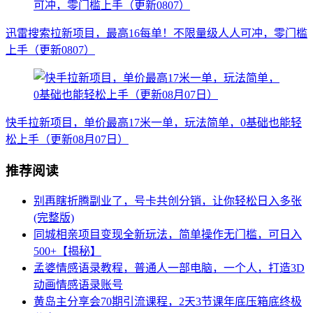
迅雷搜索拉新项目，最高16每单！不限量级人人可冲，零门槛
上手（更新0807）
快手拉新项目，单价最高17米一单，玩法简单，0基础也能轻
松上手（更新08月07日）
推荐阅读
别再瞎折腾副业了，号卡共创分销，让你轻松日入多张
(完整版)
同城相亲项目变现全新玩法，简单操作无门槛，可日入
500+【揭秘】
孟婆情感语录教程，普通人一部电脑，一个人，打造3D
动画情感语录账号
黄岛主分享会70期引流课程，2天3节课年底压箱底终极