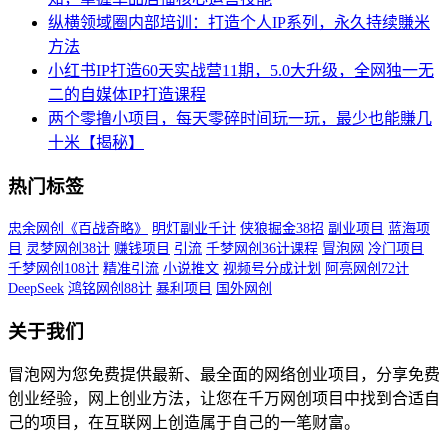
纵横‌‌领域圈内部培训：打造个人IP系列，永久持续賺米
方法
小红书IP打造60天实战营11期，5.0大升级，全网独一无
二的自媒体IP打造课程
两个零撸小项目，每天零碎时间玩一玩，最少也能賺几
十米【揭秘】
热门标签
忠余网创《百战奇略》
明灯副业千计
侠狼掘金38招
副业项目
蓝海项
目
灵梦网创38计
赚钱项目
引流
千梦网创36计课程
冒泡网
冷门项目
千梦网创108计
精准引流
小说推文
视频号分成计划
阿亮网创72计
DeepSeek
鸿铭网创88计
暴利项目
国外网创
关于我们
冒泡网为您免费提供最新、最全面的网络创业项目，分享免费
创业经验，网上创业方法，让您在千万网创项目中找到合适自
己的项目，在互联网上创造属于自己的一笔财富。