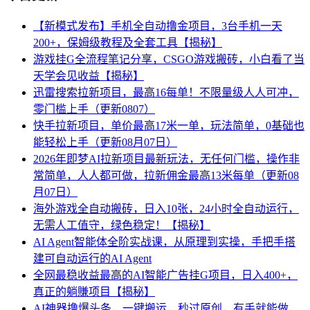
【新模式发布】手机全自动撸金项目，3台手机一天
200+，保姆级教程及全套工具【揭秘】
游戏挂G全流程笔记分享，CSGO游戏搬砖，小白看了当
天学会见收益【揭秘】
迅雷搜索拉新项目，最高16每单！不限量级人人可冲，
零门槛上手（更新0807）
快手拉新项目，单价最高17米一单，玩法简单，0基础也
能轻松上手（更新08月07日）
2026年即梦AI拉新项目最新玩法，无任何门槛，操作非
常简单，人人都可做，拉新佣金最高13米每单（更新08
月07日）
海外游戏全自动搬砖，日入10张，24小时全自动运行，
无需人工值守，绿色稳定！【揭秘】
AI Agent智能体全阶实战课，从原理到实操，手把手搭
建可自动运行的AI Agent
全网最稳收益最高的AI智能广告挂G项目，日入400+，
真正的躺賺项目【揭秘】
AI神器撸爆头条，一键搬运，秒过原创，有手就能做，