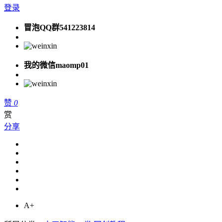
登录
冒泡QQ群541223814
我的微信maomp01
赞
0
赏
分享
A+