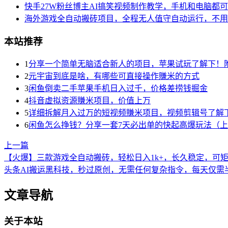
快手27W粉丝博主AI搞笑视频制作教学，手机和电脑都
海外游戏全自动搬砖项目，全程无人值守自动运行，不用
本站推荐
1
分享一个简单无脑适合新人的项目，苹果试玩了解下！
2
元宇宙到底是啥，有哪些可直接操作賺米的方式
3
闲鱼倒卖二手苹果手机日入过千，价格差捞钱掘金
4
抖音虚拟资源賺米项目，价值上万
5
详细拆解月入过万的短视频賺米项目，视频剪辑号了解
6
闲鱼怎么挣钱？分享一套7天必出单的快起高爆玩法（
上一篇
【火爆】三款游戏全自动搬砖，轻松日入1k+，长久稳定，可
头条AI搬运黑科技，秒过原创，无需任何复杂指令，每天仅需
文章导航
关于本站