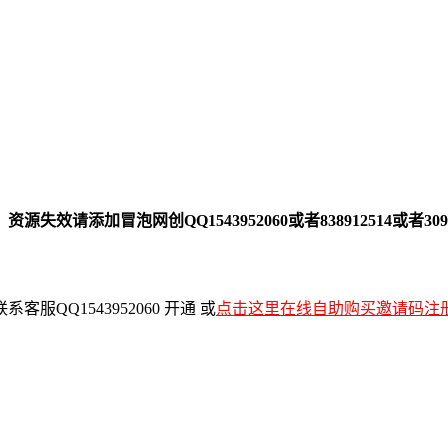
！
加冒泡网创QQ1543952060或者838912514或者30916
QQ1543952060 开通 或
点击这里在线自助购买邀请码注