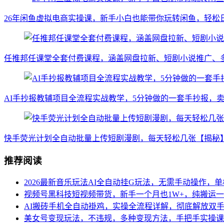
26年闲鱼虚拟电商实操课，新手小白也能带你玩转闲鱼，轻松
任推邦任课堂全套付费课程，涵盖网盘拉新、短剧小说推广、
AI手抄报教辅项目全流程实战教学，5分钟做的一套手抄报，卖了
快手荧光计划全自动批量上传短剧漫剧，每天轻松几张【揭秘
推荐阅读
2026最新音乐玩法AI全自动挂G玩法，无需手动操作，单
视频号黑科技短视频带货，新手一个月也1W+，纯搬运
AI搬砖手机全自动褂鸡，实操全流程详解，彻底解放双手
美女号变现玩法，不违规，多种变现方法，手把手实操课