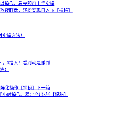
可以操作，看完即可上手实操
熬夜盯盘，轻松实现日入1k【揭秘】
附实操方法！
下，0投入！看到就是赚到
上篇）
矩阵化操作【揭秘】
下一篇
半小时操作，稳定产出3张【揭秘】