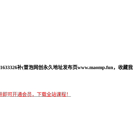
33326补(冒泡网创永久地址发布页www.maomp.fun，收藏我
册即可开通会员，下载全站课程！