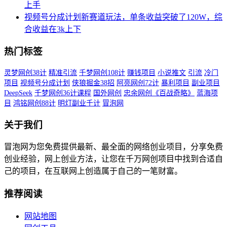
上手
视频号分成计划新赛道玩法，单条收益突破了120W，综
合收益在3k上下
热门标签
灵梦网创38计
精准引流
千梦网创108计
赚钱项目
小说推文
引流
冷门
项目
视频号分成计划
侠狼掘金38招
阿亮网创72计
暴利项目
副业项目
DeepSeek
千梦网创36计课程
国外网创
忠余网创《百战奇略》
蓝海项
目
鸿铭网创88计
明灯副业千计
冒泡网
关于我们
冒泡网为您免费提供最新、最全面的网络创业项目，分享免费
创业经验，网上创业方法，让您在千万网创项目中找到合适自
己的项目，在互联网上创造属于自己的一笔财富。
推荐阅读
网站地图