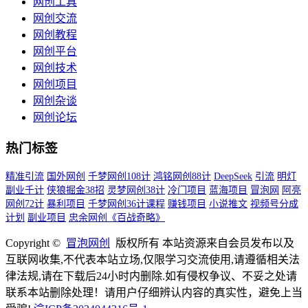
网创工具
网创交流
网创教程
网创平台
网创技术
网创项目
网创杂谈
网创论坛
热门标签
精准引流
国外网创
千梦网创108计
鸿铭网创88计
DeepSeek
引流
明灯
副业千计
侠狼掘金38招
灵梦网创38计
冷门项目
蓝海项目
冒泡网
阿亮
网创72计
暴利项目
千梦网创36计课程
赚钱项目
小说推文
视频号分成
计划
副业项目
忠余网创《百战奇略》
Copyright ©
冒泡网创
版权所有 本站资源来自会员发布以及
互联网收集,不代表本站立场,仅限学习交流使用,请遵循相关法
律法规,请在下载后24小时内删除.如有侵权争议、不妥之处请
联系本站删除处理！请用户仔细辨认内容的真实性，避免上当