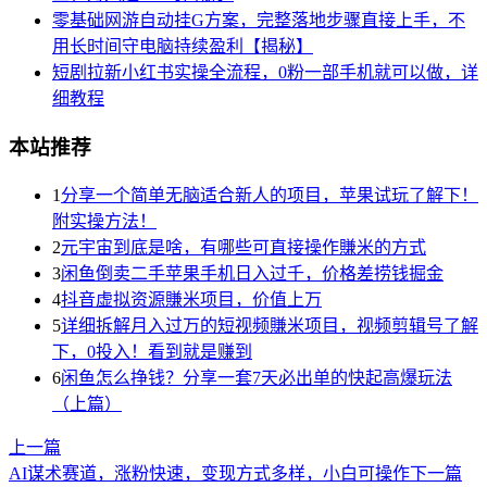
零基础网游自动挂G方案，完整落地步骤直接上手，不
用长时间守电脑持续盈利【揭秘】
短剧拉新小红书实操全流程，0粉一部手机就可以做，详
细教程
本站推荐
1
分享一个简单无脑适合新人的项目，苹果试玩了解下！
附实操方法！
2
元宇宙到底是啥，有哪些可直接操作賺米的方式
3
闲鱼倒卖二手苹果手机日入过千，价格差捞钱掘金
4
抖音虚拟资源賺米项目，价值上万
5
详细拆解月入过万的短视频賺米项目，视频剪辑号了解
下，0投入！看到就是赚到
6
闲鱼怎么挣钱？分享一套7天必出单的快起高爆玩法
（上篇）
上一篇
AI谋术赛道，涨粉快速，变现方式多样，小白可操作
下一篇