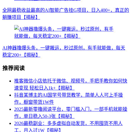
全网最稳收益最高的AI智能广告挂G项目，日入400+，真正的
躺賺项目【揭秘】
AI神器撸爆头条，一键搬运，秒过原创，有手就能做，每天
稳定200+【揭秘】
推荐阅读
推客微信小店依托于微信、视频号，手把手教你如何快
速变现 轻松日入1k+【揭秘】
抖音某博主的AI国学号带货教学，简单人人可上手操
作，橱窗带货1W件
2025最新零撸阅读平台，零门槛入门，一部手机就能操
作，单日稳入50-3张【揭秘】
2026最稳副业：多多虚拟自动发货，不用囤货不用人
工，月入过1W【揭秘】