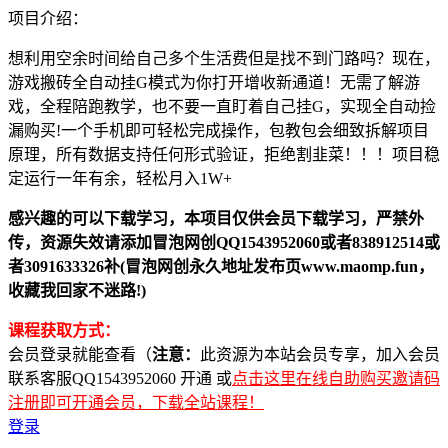
项目介绍：
想利用空余时间给自己多个生活费但是找不到门路吗？现在，
游戏搬砖全自动挂G模式为你打开增收新通道！无需了解游
戏，全程陪跑教学，也不要一直盯着自己挂G，实现全自动捡
漏购买!一个手机即可轻松完成操作，包教包会细致拆解项目
原理，所有数据支持任何形式验证，拒绝割韭菜！！！项目稳
定运行一年有余，轻松月入1W+
感兴趣的可以下载学习，本项目仅供会员下载学习，严禁外
传，资源失效请添加冒泡网创QQ1543952060或者838912514或
者3091633326补(冒泡网创永久地址发布页www.maomp.fun，
收藏我回家不迷路!)
课程获取方式：
会员登录就能查看（
注意：
此资源为本站会员专享，加入会员
联系客服QQ1543952060 开通 或
点击这里在线自助购买邀请码
注册即可开通会员，下载全站课程！
登录