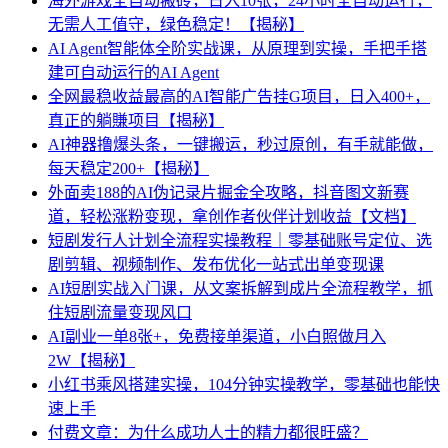
海外游戏全自动搬砖，日入10张，24小时全自动运行，
无需人工值守，绿色稳定！【揭秘】
AI Agent智能体全阶实战课，从原理到实操，手把手搭
建可自动运行的AI Agent
全网最稳收益最高的AI智能广告挂G项目，日入400+，
真正的躺賺项目【揭秘】
AI神器撸爆头条，一键搬运，秒过原创，有手就能做，
每天稳定200+【揭秘】
外面卖188的AI伪记录片掘金全攻略，抖音图文新赛
道，轻松涨粉变现，拿创作者伙伴计划收益【文档】
短剧发行人计划全流程实操教程｜零基础账号定位、选
剧剪辑、视频制作、发布优化一站式出单变现课​
AI短剧实战入门课，从文案拆解到成片全流程教学，抓
住短剧流量变现风口
AI副业一单8张+，免费接单渠道，小白照做月入
2W【揭秘】
小红书乘风搭建实操，104分钟实操教学，零基础也能快
速上手
付费文章：为什么成功人士的精力都很旺盛？