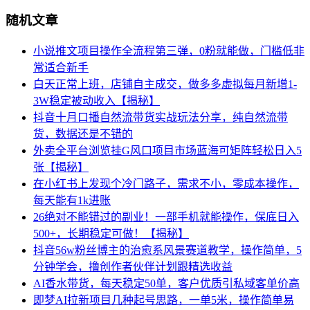
随机文章
小说推文项目操作全流程第三弹，0粉就能做，门槛低非
常适合新手
白天正常上班，店铺自主成交，做多多虚拟每月新增1-
3W稳定被动收入【揭秘】
抖音十月口播自然流带货实战玩法分享，纯自然流带
货，数据还是不错的
外卖全平台浏览挂G风口项目市场蓝海可矩阵轻松日入5
张【揭秘】
在小红书上发现个冷门路子，需求不小，零成本操作，
每天能有1k进账
26绝对不能错过的副业！一部手机就能操作，保底日入
500+，长期稳定可做！【揭秘】
抖音56w粉丝博主的治愈系风景赛道教学，操作简单，5
分钟学会，撸创作者伙伴计划跟精选收益
AI香水带货，每天稳定50单，客户优质引私域客单价高
即梦AI拉新项目几种起号思路，一单5米，操作简单易