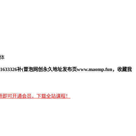
33326补(冒泡网创永久地址发布页www.maomp.fun，收藏我
册即可开通会员，下载全站课程！