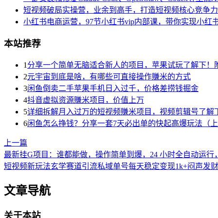
短视频破局实操营，业余到高手，打造短视频核心竞争力
小红书电商运营，97节小红书vip内部课，带你实现小红
本站推荐
1
分享一个简单无脑适合新人的项目，苹果试玩了解下！
2
元宇宙到底是啥，有哪些可直接操作賺米的方式
3
闲鱼倒卖二手苹果手机日入过千，价格差捞钱掘金
4
抖音虚拟资源賺米项目，价值上万
5
详细拆解月入过万的短视频賺米项目，视频剪辑号了解
6
闲鱼怎么挣钱？分享一套7天必出单的快起高爆玩法（
上一篇
最新挂G项目：谁都能做，操作简单到爆，24 小时全自动运
短视频新玩法玄学赛道引流私域单号每天稳定变现1k+闷声发
文章导航
关于本站