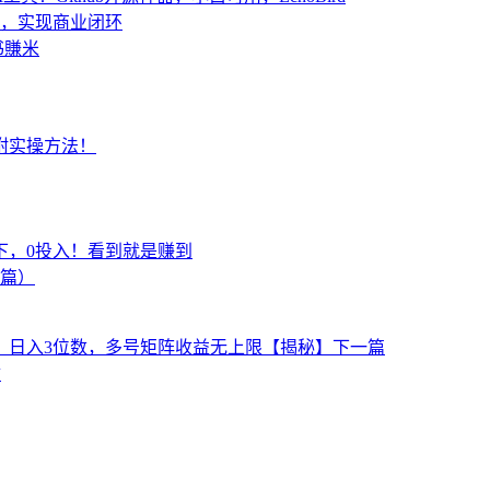
，实现商业闭环
书賺米
附实操方法！
下，0投入！看到就是赚到
上篇）
行，日入3位数，多号矩阵收益无上限【揭秘】
下一篇
财