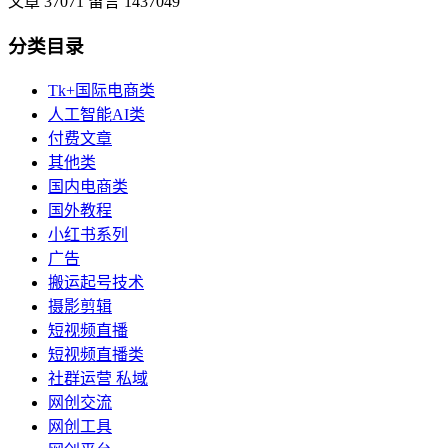
文章 37071
留言 1437049
分类目录
Tk+国际电商类
人工智能AI类
付费文章
其他类
国内电商类
国外教程
小红书系列
广告
搬运起号技术
摄影剪辑
短视频直播
短视频直播类
社群运营 私域
网创交流
网创工具