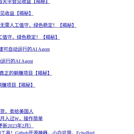
会见收益【揭秘】
人工值守，绿色稳定！【揭秘】
的AI Agent
的躺賺项目【揭秘】
货，卖给美国人
月入过W，操作简单
2023年2月）
AI工具！Github开源神器，小白可用，EchoBird