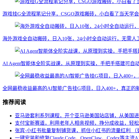
游戏挂G全流程笔记分享，CSGO游戏搬砖，小白看了当天学
海外游戏全自动搬砖，日入10张，24小时全自动运行，无需
AI Agent智能体全阶实战课，从原理到实操，手把手搭建可自动运行
全网最稳收益最高的AI智能广告挂G项目，日入400+，真正
推荐阅读
亚马逊套利系列课程，开个亚马逊美国站店铺，从美国进
支付宝新赛道，利用老年人相亲视频，挣分成收益，轻松
张宾·小红书批量复制铺货课，抓住小红书的流量红利 （更新
一键安装和修复Claude Code、OpenClaw、Codex等主流