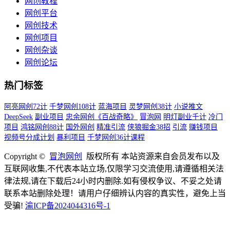
网创教程
网创平台
网创技术
网创项目
网创杂谈
网创论坛
热门标签
阿亮网创72计
千梦网创108计
蓝海项目
灵梦网创38计
小说推文
DeepSeek
副业项目
忠余网创《百战奇略》
冒泡网
明灯副业千计
冷门
项目
鸿铭网创88计
国外网创
精准引流
侠狼掘金38招
引流
赚钱项目
视频号分成计划
暴利项目
千梦网创36计课程
Copyright ©
冒泡网创
版权所有 本站资源来自会员发布以及
互联网收集,不代表本站立场,仅限学习交流使用,请遵循相关法
律法规,请在下载后24小时内删除.如有侵权争议、不妥之处请
联系本站删除处理！请用户仔细辨认内容的真实性，避免上当
受骗!
渝ICP备2024044316号-1