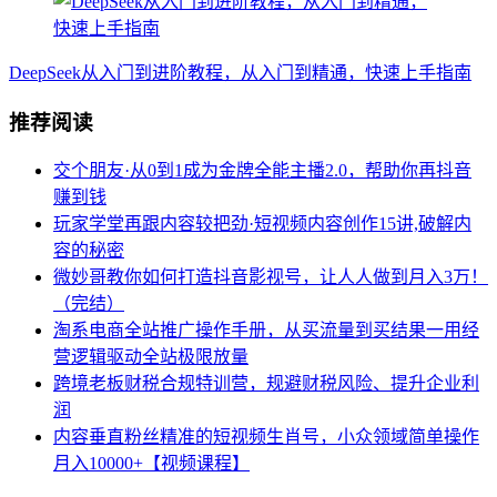
DeepSeek从入门到进阶教程，从入门到精通，快速上手指南
推荐阅读
交个朋友·从0到1成为金牌全能主播2.0，帮助你再抖音
赚到钱
玩家学堂再跟内容较把劲·短视频内容创作15讲,破解内
容的秘密
微妙哥教你如何打造抖音影视号，让人人做到月入3万！
（完结）
淘系电商全站推广操作手册，从买流量到买结果一用经
营逻辑驱动全站极限放量
跨境老板财税合规特训营，规避财税风险、提升企业利
润
内容垂直粉丝精准的短视频生肖号，小众领域简单操作
月入10000+【视频课程】