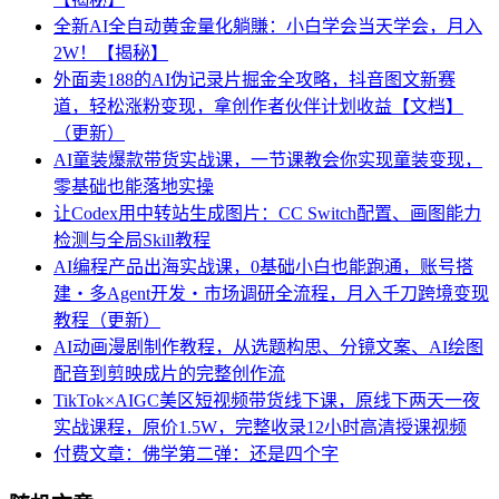
全新AI全自动黄金量化躺賺：小白学会当天学会，月入
2W！【揭秘】
外面卖188的AI伪记录片掘金全攻略，抖音图文新赛
道，轻松涨粉变现，拿创作者伙伴计划收益【文档】
（更新）
AI童装爆款带货实战课，一节课教会你实现童装变现，
零基础也能落地实操
让Codex用中转站生成图片：CC Switch配置、画图能力
检测与全局Skill教程
AI编程产品出海实战课，0基础小白也能跑通，账号搭
建・多Agent开发・市场调研全流程，月入千刀跨境变现
教程（更新）
AI动画漫剧制作教程，从选题构思、分镜文案、AI绘图
配音到剪映成片的完整创作流
TikTok×AIGC美区短视频带货线下课，原线下两天一夜
实战课程，原价1.5W，完整收录12小时高清授课视频
付费文章：佛学第二弹：还是四个字