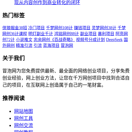
现从内容创作到商业转化的闭环
热门标签
侠狼掘金38招
冷门项目
千梦网创108计
赚钱项目
灵梦网创38计
千梦
网创36计课程
明灯副业千计
鸿铭网创88计
副业项目
暴利项目
阿亮网
创72计
小说推文
忠余网创《百战奇略》
视频号分成计划
DeepSeek
国
外网创
精准引流
引流
蓝海项目
冒泡网
关于我们
冒泡网为您免费提供最新、最全面的网络创业项目，分享免费
创业经验，网上创业方法，让您在千万网创项目中找到合适自
己的项目，在互联网上创造属于自己的一笔财富。
推荐阅读
网站地图
网创工具
网创交流