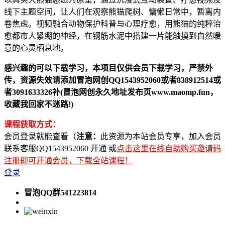
线下主题空间，让人们在观察熊猫爬树、慵懒日常中，暂离内
卷焦虑。视频融合动物保护科普与心理疗愈，用熊猫的纯粹治
愈都市人紧绷的神经，在钢筋水泥中搭建一片能触摸到自然暖
意的心灵栖息地。
感兴趣的可以下载学习，本项目仅供会员下载学习，严禁外
传，资源失效请添加冒泡网创QQ1543952060或者838912514或
者3091633326补(冒泡网创永久地址发布页www.maomp.fun，
收藏我回家不迷路!)
课程获取方式：
会员登录就能查看（
注意：
此资源为本站会员专享，加入会员
联系客服QQ1543952060 开通 或
点击这里在线自助购买邀请码
注册即可开通会员，下载全站课程！
登录
冒泡QQ群541223814