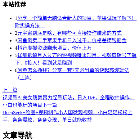
本站推荐
1
分享一个简单无脑适合新人的项目，苹果试玩了解下！
附实操方法！
2
元宇宙到底是啥，有哪些可直接操作賺米的方式
3
闲鱼倒卖二手苹果手机日入过千，价格差捞钱掘金
4
抖音虚拟资源賺米项目，价值上万
5
详细拆解月入过万的短视频賺米项目，视频剪辑号了解
下，0投入！看到就是赚到
6
闲鱼怎么挣钱？分享一套7天必出单的快起高爆玩法
（上篇）
上一篇
视频号AI美女跳舞暴力起号玩法，日入1k+，全程软件操作，
小白也能玩的项目
下一篇
DeepSeek+绘图+视频制作小人国微观视频，小白轻轻松松上
手，条条爆款，条条变现，单日就能收益
文章导航