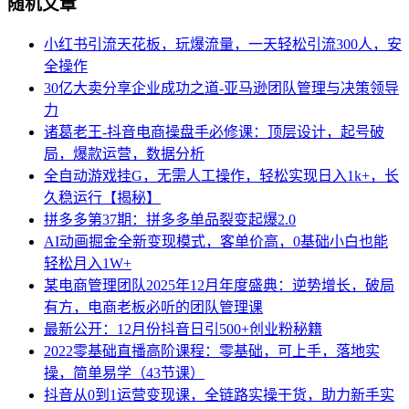
随机文章
小红书引流天花板，玩爆流量，一天轻松引流300人，安
全操作
30亿大卖分享企业成功之道-亚马逊团队管理与决策领导
力
诸葛老王-抖音电商操盘手必修课：顶层设计，​起号破
局，爆款运营，数据分析
全自动游戏挂G，无需人工操作，轻松实现日入1k+，长
久稳运行【揭秘】
拼多多第37期：拼多多单品裂变起爆2.0
AI动画掘金全新变现模式，客单价高，0基础小白也能
轻松月入1W+
某电商管理团队2025年12月年度盛典：逆势增长，破局
有方，电商老板必听的团队管理课
最新公开：12月份抖音日引500+创业粉秘籍
2022零基础直播高阶课程：零基础，可上手，落地实
操，简单易学（43节课）
抖音从0到1运营变现课，全链路实操干货，助力新手实