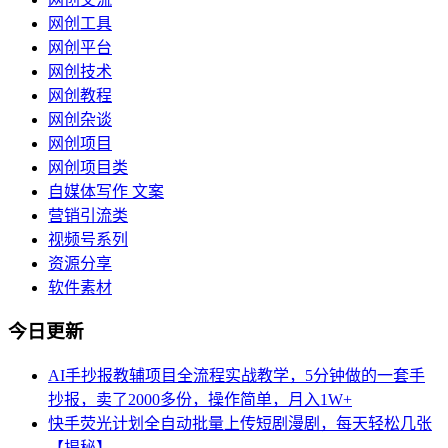
网创工具
网创平台
网创技术
网创教程
网创杂谈
网创项目
网创项目类
自媒体写作 文案
营销引流类
视频号系列
资源分享
软件素材
今日更新
AI手抄报教辅项目全流程实战教学，5分钟做的一套手
抄报，卖了2000多份，操作简单，月入1W+
快手荧光计划全自动批量上传短剧漫剧，每天轻松几张
【揭秘】