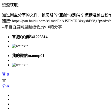
资源获取：
通过网盘分享的文件：被忽略的“宝藏”视频号引流精准创业粉单
链接: https://pan.baidu.com/s/1mceEaAJSPbCR3kzysbFfVg?pwd
--来自百度网盘超级会员v10的分享
冒泡QQ群541223814
我的微信maomp01
赞
0
赏
分享