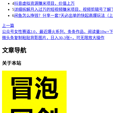
4
抖音虚拟资源賺米项目，价值上万
5
详细拆解月入过万的短视频賺米项目，视频剪辑号了解
6
闲鱼怎么挣钱？分享一套7天必出单的快起高爆玩法（
上一篇
公众号⼥性赛道2.0，最近爆⽕系列，条条作品，阅读量10w+
微头条复制粘贴背影图片，日入30-3张+，可无限放大操作
文章导航
关于本站