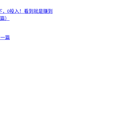
下，0投入！看到就是赚到
上篇）
下一篇