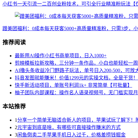
小红书一天引流一二百创业粉技术，可引全行业精准粉玩法【
蹭美团福利：0成本每天获客5000+高质量精准粉，只需3步，
推荐阅读
最新用AI操作小红书商单项目，日入1000+
剪映模板拉新攻略，三分钟一条作品，小白也能轻松一周
AI撸头条收益冷门野路子玩法，单号日入200-500，可
抖音发图就能賺米！价值1299元的实操文档，全是干货
快手新活动项目，单账号利润1k+ 非常简单【可批量】
柚子团队内部课程：操作名人语录视频号，无门槛实现月入1
本站推荐
1
分享一个简单无脑适合新人的项目，苹果试玩了解下！
2
元宇宙到底是啥，有哪些可直接操作賺米的方式
3
闲鱼倒卖二手苹果手机日入过千，价格差捞钱掘金