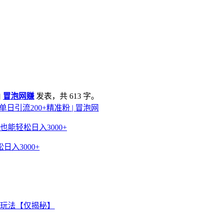
由
冒泡网赚
发表，共 613 字。
引流200+精准粉 | 冒泡网
入3000+