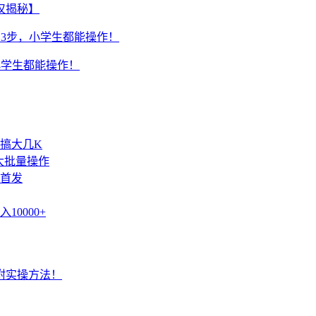
仅揭秘】
小学生都能操作！
搞大几K
放大批量操作
！首发
0000+
附实操方法！