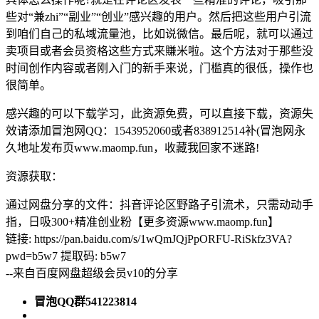
些对“兼zhi”“副业”“创业”感兴趣的用户。然后把这些用户引流
到咱们自己的私域流量池，比如说微信。最后呢，就可以通过
卖项目或者会员资格这些方式来賺米啦。这个方法对于那些没
时间创作内容或者刚入门的新手来说，门槛真的很低，操作也
很简单。
感兴趣的可以下载学习，此资源免费，可以直接下载，资源失
效请添加冒泡网QQ：1543952060或者838912514补(冒泡网永
久地址发布页www.maomp.fun，收藏我回家不迷路!
资源获取：
通过网盘分享的文件：抖音评论区野路子引流术，只需动动手
指，日吸300+精准创业粉【更多资源www.maomp.fun】
链接: https://pan.baidu.com/s/1wQmJQjPpORFU-RiSkfz3VA?
pwd=b5w7 提取码: b5w7
--来自百度网盘超级会员v10的分享
冒泡QQ群541223814