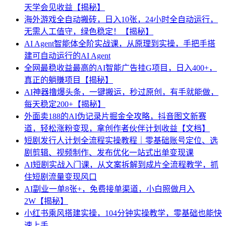
天学会见收益【揭秘】
海外游戏全自动搬砖，日入10张，24小时全自动运行，
无需人工值守，绿色稳定！【揭秘】
AI Agent智能体全阶实战课，从原理到实操，手把手搭
建可自动运行的AI Agent
全网最稳收益最高的AI智能广告挂G项目，日入400+，
真正的躺賺项目【揭秘】
AI神器撸爆头条，一键搬运，秒过原创，有手就能做，
每天稳定200+【揭秘】
外面卖188的AI伪记录片掘金全攻略，抖音图文新赛
道，轻松涨粉变现，拿创作者伙伴计划收益【文档】
短剧发行人计划全流程实操教程｜零基础账号定位、选
剧剪辑、视频制作、发布优化一站式出单变现课​
AI短剧实战入门课，从文案拆解到成片全流程教学，抓
住短剧流量变现风口
AI副业一单8张+，免费接单渠道，小白照做月入
2W【揭秘】
小红书乘风搭建实操，104分钟实操教学，零基础也能快
速上手