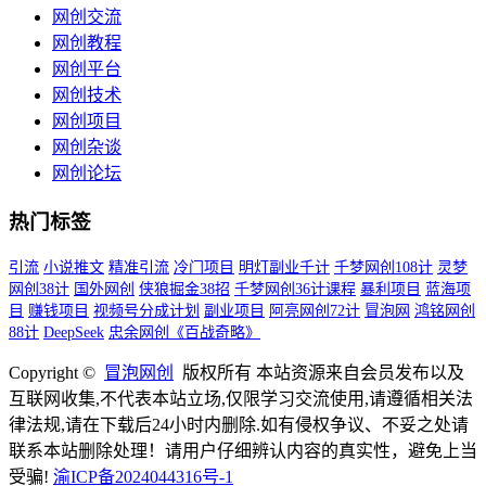
网创交流
网创教程
网创平台
网创技术
网创项目
网创杂谈
网创论坛
热门标签
引流
小说推文
精准引流
冷门项目
明灯副业千计
千梦网创108计
灵梦
网创38计
国外网创
侠狼掘金38招
千梦网创36计课程
暴利项目
蓝海项
目
赚钱项目
视频号分成计划
副业项目
阿亮网创72计
冒泡网
鸿铭网创
88计
DeepSeek
忠余网创《百战奇略》
Copyright ©
冒泡网创
版权所有 本站资源来自会员发布以及
互联网收集,不代表本站立场,仅限学习交流使用,请遵循相关法
律法规,请在下载后24小时内删除.如有侵权争议、不妥之处请
联系本站删除处理！请用户仔细辨认内容的真实性，避免上当
受骗!
渝ICP备2024044316号-1