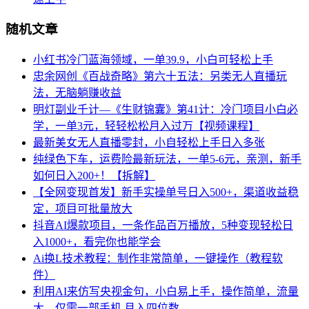
随机文章
小红书冷门蓝海领域，一单39.9，小白可轻松上手
忠余网创《百战奇略》第六十五法：另类无人直播玩
法，无脑躺赚收益
明灯副业千计—《生财锦囊》第41计：冷门项目小白必
学，一单3元，轻轻松松月入过万【视频课程】
最新美女无人直播零封，小自轻松上手日入多张
纯绿色下车，运费险最新玩法，一单5-6元，亲测，新手
如何日入200+！【拆解】
【全网变现首发】新手实操单号日入500+，渠道收益稳
定，项目可批量放大
抖音AI爆款项目，一条作品百万播放，5种变现轻松日
入1000+，看完你也能学会
Ai换L技术教程：制作非常简单，一键操作（教程软
件）
利用AI来仿写央视金句，小白易上手，操作简单，流量
大，仅需一部手机 月入四位数