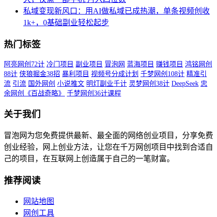
私域变现新风口：用AI做私域已成热潮，单条视频创收
1k+，0基础副业轻松起步
热门标签
阿亮网创72计
冷门项目
副业项目
冒泡网
蓝海项目
赚钱项目
鸿铭网创
88计
侠狼掘金38招
暴利项目
视频号分成计划
千梦网创108计
精准引
流
引流
国外网创
小说推文
明灯副业千计
灵梦网创38计
DeepSeek
忠
余网创《百战奇略》
千梦网创36计课程
关于我们
冒泡网为您免费提供最新、最全面的网络创业项目，分享免费
创业经验，网上创业方法，让您在千万网创项目中找到合适自
己的项目，在互联网上创造属于自己的一笔财富。
推荐阅读
网站地图
网创工具