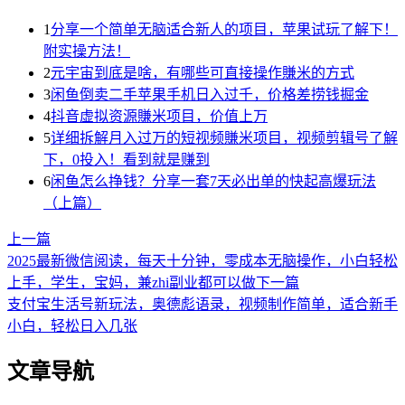
1
分享一个简单无脑适合新人的项目，苹果试玩了解下！
附实操方法！
2
元宇宙到底是啥，有哪些可直接操作賺米的方式
3
闲鱼倒卖二手苹果手机日入过千，价格差捞钱掘金
4
抖音虚拟资源賺米项目，价值上万
5
详细拆解月入过万的短视频賺米项目，视频剪辑号了解
下，0投入！看到就是赚到
6
闲鱼怎么挣钱？分享一套7天必出单的快起高爆玩法
（上篇）
上一篇
2025最新微信阅读，每天十分钟，零成本无脑操作，小白轻松
上手，学生，宝妈，兼zhi副业都可以做
下一篇
支付宝生活号新玩法，奥德彪语录，视频制作简单，适合新手
小白，轻松日入几张
文章导航