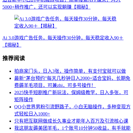
5000+稍作推广，还可以实现躺赚【揭秘】
Ai 3.0游戏广告任务，每天操作30分钟，每天稳定收入90＋
【揭秘】
推荐阅读
拍商家门头，日入3张，操作简单，有支付宝就可以做
最新“茅台预约”每天几秒钟日入2000+适合宝妈，长期免
费薅羊毛项目，可兼zhi，可多号操作！
2025快手短剧推广新玩法，保姆级教学，日入多张，可
矩阵操作
QQ小世界男粉引流野路子，小白无脑操作，多种变现方
式轻松日入1000+
只有把互联网做成长久事业才能年入百万及引流核心课
我这朋友薅美团羊毛，1个账号10分钟50收益，有手就能