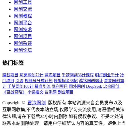
网创工具
网创交流
网创教程
网创平台
网创技术
网创项目
网创杂谈
网创论坛
热门标签
赚钱项目
阿亮网创72计
蓝海项目
千梦网创36计课程
明灯副业千计
冷
门项目
引流
视频号分成计划
侠狼掘金38招
鸿铭网创88计
灵梦网创38
计
千梦网创108计
精准引流
暴利项目
国外网创
DeepSeek
忠余网创
《百战奇略》
小说推文
冒泡网
副业项目
Copyright ©
冒泡网创
版权所有 本站资源来自会员发布以及
互联网收集,不代表本站立场,仅限学习交流使用,请遵循相关法
律法规,请在下载后24小时内删除.如有侵权争议、不妥之处请
联系本站删除处理！请用户仔细辨认内容的真实性，避免上当