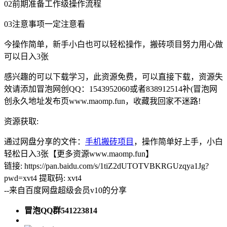
02前期准备工作级操作流程
03注意事项一定注意看
今操作简单，新手小白也可以轻松操作，搬砖项目努力用心做
可以日入3张
感兴趣的可以下载学习，此资源免费，可以直接下载，资源失
效请添加冒泡网创QQ：1543952060或者838912514补(冒泡网
创永久地址发布页www.maomp.fun，收藏我回家不迷路!
资源获取:
通过网盘分享的文件：
手机搬砖项目
，操作简单好上手，小白
轻松日入3张【更多资源www.maomp.fun】
链接: https://pan.baidu.com/s/1tiZ2dUTOTVBKRGUzqya1Jg?
pwd=xvt4 提取码: xvt4
--来自百度网盘超级会员v10的分享
冒泡QQ群541223814