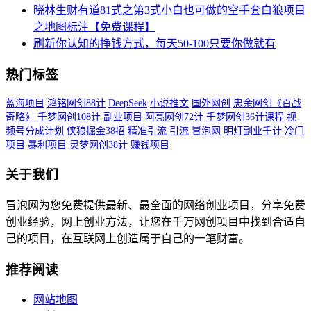
晓林生财有道81式之第3式小白也可做的空手套白狼项目
之地图标注【免费课程】
刷新你认知的挣钱方式，每天50-100只要你做就有
热门标签
蓝海项目
鸿铭网创88计
DeepSeek
小说推文
国外网创
忠余网创《百战
奇略》
千梦网创108计
副业项目
阿亮网创72计
千梦网创36计课程
视
频号分成计划
侠狼掘金38招
精准引流
引流
冒泡网
明灯副业千计
冷门
项目
暴利项目
灵梦网创38计
赚钱项目
关于我们
冒泡网为您免费提供最新、最全面的网络创业项目，分享免费
创业经验，网上创业方法，让您在千万网创项目中找到合适自
己的项目，在互联网上创造属于自己的一笔财富。
推荐阅读
网站地图