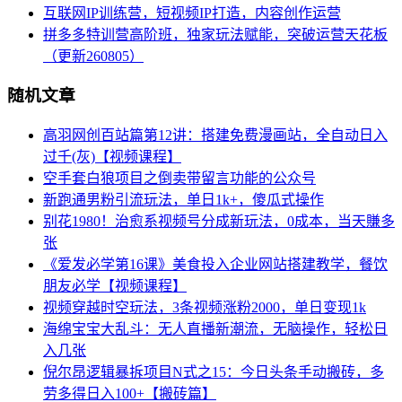
互联网IP训练营，短视频IP打造，内容创作运营
拼多多特训营高阶班，独家玩法赋能，突破运营天花板
（更新260805）
随机文章
高羽网创百站篇第12讲：搭建免费漫画站，全自动日入
过千(灰)【视频课程】
空手套白狼项目之倒卖带留言功能的公众号
新跑通男粉引流玩法，单日1k+，傻瓜式操作
别花1980！治愈系视频号分成新玩法，0成本，当天賺多
张
《爱发必学第16课》美食投入企业网站搭建教学，餐饮
朋友必学【视频课程】
视频穿越时空玩法，3条视频涨粉2000，单日变现1k
海绵宝宝大乱斗：无人直播新潮流，无脑操作，轻松日
入几张
倪尔昂逻辑暴拆项目N式之15：​今日头条手动搬砖，多
劳多得日入100+【搬砖篇】