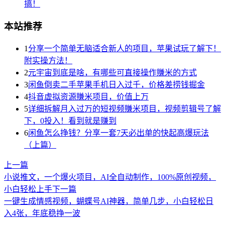
搞！
本站推荐
1
分享一个简单无脑适合新人的项目，苹果试玩了解下！
附实操方法！
2
元宇宙到底是啥，有哪些可直接操作賺米的方式
3
闲鱼倒卖二手苹果手机日入过千，价格差捞钱掘金
4
抖音虚拟资源賺米项目，价值上万
5
详细拆解月入过万的短视频賺米项目，视频剪辑号了解
下，0投入！看到就是赚到
6
闲鱼怎么挣钱？分享一套7天必出单的快起高爆玩法
（上篇）
上一篇
小说推文，一个爆火项目，AI全自动制作，100%原创视频，
小白轻松上手
下一篇
一键生成情感视频，蝴蝶号AI神器，简单几步，小白轻松日
入4张，年底稳挣一波