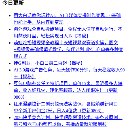
今日更新
用大白话教你玩转AI，AI自媒体实操制作变现，0基础
也能上手，从内容到变现
海外游戏全自动搬砖项目，全程无人值守自动运行，不
用熬夜盯盘，轻松实现日入1k【揭秘】
萌娃吃播短视频全教程｜长短视频双赛道实操，图文
+视频零基础保姆式教学，伙伴计划-收徒-商单等多种变
现方式
挂G副业，小白日賺三百起【揭秘】
Ai 3.0游戏广告任务，每天操作30分钟，每天稳定收入90
＋【揭秘】
豆包电脑办公任务拉新项目，单价15米，最近很多人爆
单，收入好几W，转化率超高，达人闭眼冲！（更新
0808）
红果漫剧拉新二创剪辑玩法实战课，暑假躺賺新风口，
单个新用户佣金7米，日入4位数（更新0808）
2026快手荧光计划，快手短剧搬运技术，条条过原创，
新号和老号0粉都可以做，有播放量就能賺到钱